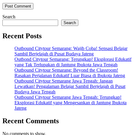
Search
Search
Recent Posts
Outbound Citytour Semarang: Wajib Coba! Sensasi Belajar
Sambil Berjelajah di Pusat Budaya Jateng
Outbond Citytour Semarang: Terungkap! Eksplorasi Edukatif
yang Tak Terlupakan di Jantung Ibukota Jawa Tengah
Outbound Citytour Semarang: Beyond the Classroom!
Rasakan Perjalanan Edukatif Luar Biasa di Ibukota Jateng
Outbound Citytour Semarang Jawa Tengah: Jangan
Lewatkan! Pengalaman Belajar Sambil Berjelajah di Pusat
Budaya Jawa Tengah
Outbound Citytour Semarang Jawa Tengah: Terungkap!
Eksplorasi Edukatif yang Mengesankan di Jantung Ibukota
Jateng
Recent Comments
No comments to show.