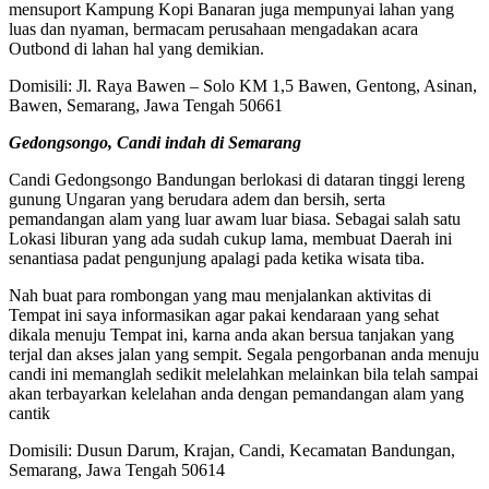
mensuport Kampung Kopi Banaran juga mempunyai lahan yang
luas dan nyaman, bermacam perusahaan mengadakan acara
Outbond di lahan hal yang demikian.
Domisili: Jl. Raya Bawen – Solo KM 1,5 Bawen, Gentong, Asinan,
Bawen, Semarang, Jawa Tengah 50661
Gedongsongo, Candi indah di Semarang
Candi Gedongsongo Bandungan berlokasi di dataran tinggi lereng
gunung Ungaran yang berudara adem dan bersih, serta
pemandangan alam yang luar awam luar biasa. Sebagai salah satu
Lokasi liburan yang ada sudah cukup lama, membuat Daerah ini
senantiasa padat pengunjung apalagi pada ketika wisata tiba.
Nah buat para rombongan yang mau menjalankan aktivitas di
Tempat ini saya informasikan agar pakai kendaraan yang sehat
dikala menuju Tempat ini, karna anda akan bersua tanjakan yang
terjal dan akses jalan yang sempit. Segala pengorbanan anda menuju
candi ini memanglah sedikit melelahkan melainkan bila telah sampai
akan terbayarkan kelelahan anda dengan pemandangan alam yang
cantik
Domisili: Dusun Darum, Krajan, Candi, Kecamatan Bandungan,
Semarang, Jawa Tengah 50614