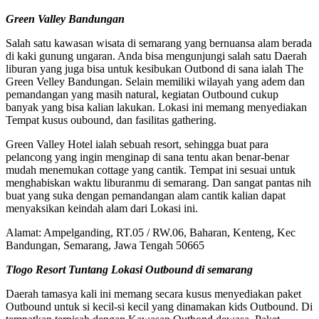
Green Valley Bandungan
Salah satu kawasan wisata di semarang yang bernuansa alam berada
di kaki gunung ungaran. Anda bisa mengunjungi salah satu Daerah
liburan yang juga bisa untuk kesibukan Outbond di sana ialah The
Green Velley Bandungan. Selain memiliki wilayah yang adem dan
pemandangan yang masih natural, kegiatan Outbound cukup
banyak yang bisa kalian lakukan. Lokasi ini memang menyediakan
Tempat kusus oubound, dan fasilitas gathering.
Green Valley Hotel ialah sebuah resort, sehingga buat para
pelancong yang ingin menginap di sana tentu akan benar-benar
mudah menemukan cottage yang cantik. Tempat ini sesuai untuk
menghabiskan waktu liburanmu di semarang. Dan sangat pantas nih
buat yang suka dengan pemandangan alam cantik kalian dapat
menyaksikan keindah alam dari Lokasi ini.
Alamat: Ampelganding, RT.05 / RW.06, Baharan, Kenteng, Kec
Bandungan, Semarang, Jawa Tengah 50665
Tlogo Resort Tuntang Lokasi Outbound di semarang
Daerah tamasya kali ini memang secara kusus menyediakan paket
Outbound untuk si kecil-si kecil yang dinamakan kids Outbound. Di