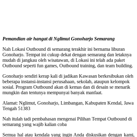
Pemandian air hangat di Nglimut Gonoharjo Semarang
Nah Lokasi Outbound di semarang terakhir ini bernama liburan
Gonoharjo. Tempat ini cukup dekat dengan semarang dan letaknya
mudah di jangkau oleh wisatawan, di Lokasi ini telah ada paket
Outbound seperti fun games, Outbound training, dan team building.
Gonoharjo sendiri kerap kali di jadikan Kawasan berkesibukan oleh
beberapa instansi-instansi perusahaan, sekolah, ataupun kelompok
sosial. Program Outbound akan di kemas dan di desain se menarik
mungkin dan tentunya mempunyai banyak manfaat.
Alamat: Nglimut, Gonoharjo, Limbangan, Kabupaten Kendal, Jawa
Tengah 51383
Nah itulah tadi pembahasan mengenai Pilihan Tempat Outbound di
semarang yang wajib kalian coba
Semua hal atau kendala yang ingin Anda diskusikan dengan kami,