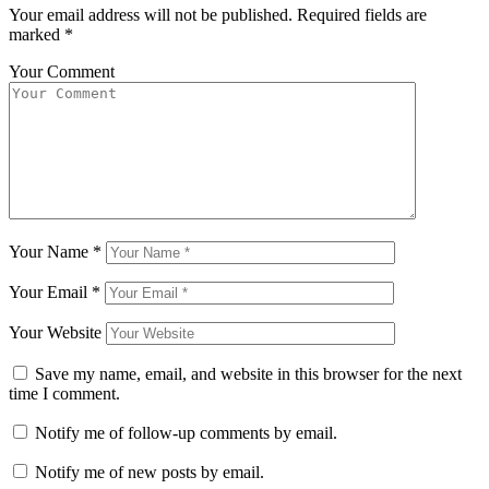
Your email address will not be published.
Required fields are
marked
*
Your Comment
Your Name
*
Your Email
*
Your Website
Save my name, email, and website in this browser for the next
time I comment.
Notify me of follow-up comments by email.
Notify me of new posts by email.