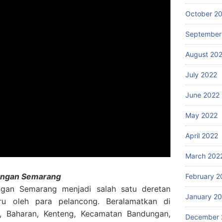
October 2
September
August 20
July 2022
June 2022
May 2022
April 2022
March 202
dungan Semarang
February 2
ngan Semarang menjadi salah satu deretan
January 2
uru oleh para pelancong. Beralamatkan di
 Baharan, Kenteng, Kecamatan Bandungan,
December 