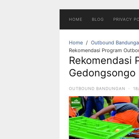
Skip
to
content
HOME
BLOG
PRIVACY P
Home
Outbound Bandunga
Rekomendasi Program Outb
Rekomendasi 
Gedongsongo
OUTBOUND BANDUNGAN
·
18