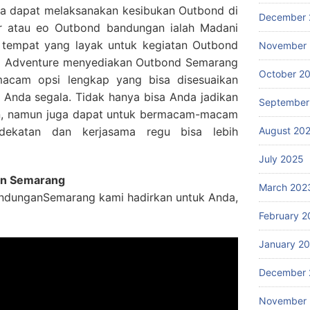
uga dapat melaksanakan kesibukan Outbond di
December 
r atau eo Outbond bandungan ialah Madani
t tempat yang layak untuk kegiatan Outbond
November
ani Adventure menyediakan Outbond Semarang
October 2
acam opsi lengkap yang bisa disesuaikan
 Anda segala. Tidak hanya bisa Anda jadikan
September
uran, namun juga dapat untuk bermacam-macam
dekatan dan kerjasama regu bisa lebih
August 20
July 2025
an Semarang
March 202
andunganSemarang kami hadirkan untuk Anda,
February 2
January 2
December 
November 