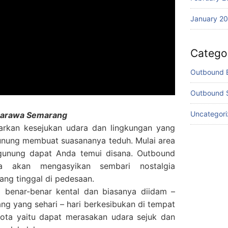
January 2
Catego
Outbound 
Outbound 
Uncategor
barawa Semarang
rkan kesejukan udara dan lingkungan yang
i gunung membuat suasananya teduh. Mulai area
gunung dapat Anda temui disana. Outbound
ya akan mengasyikan sembari nostalgia
ng tinggal di pedesaan.
 benar-benar kental dan biasanya diidam –
g yang sehari – hari berkesibukan di tempat
kota yaitu dapat merasakan udara sejuk dan