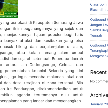
Classroom!
Biasa di I
Outbound 
 yang berlokasi di Kabupaten Semarang Jawa
Jangan Lew
 dengan iklim pegunungannya yang sejuk dan
Sambil Ber
, menjadikannya tujuan populer bagi turis
Tengah
a banyak atraksi dan kesibukan yang bisa
Outbound 
rmasuk hiking dan berjalan-jalan di alam,
Terungkap!
gsongo, atau kolam renang alam umbul
Mengesanka
tradisi dan sejarah setempat. Beberapa daerah
an antara lain Gedongsongo, Celosia, dan
 pemerintahan kolonial Belanda yang kini
Recent
kin juga ingin mencoba makanan lokal dan
No commen
l dan desa kerajinan di zona tersebut. Bila
nan ke Bandungan, direkomendasikan untuk
Archiv
embikin agenda terutamanya dulu untuk
engalaman yang lancar dan menyenangkan.
January 2