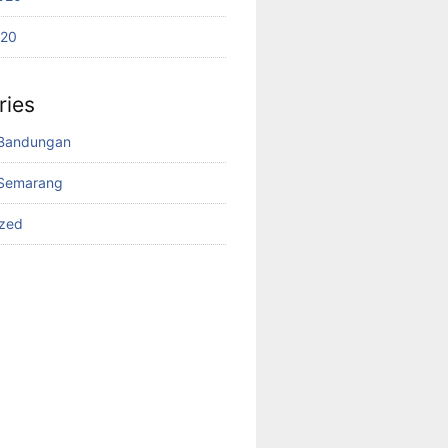
020
ries
Bandungan
Semarang
ized