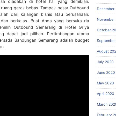
isa diadakan di hotel hal yang demikian.
n ruang gerak bebas. Tampak besar Outbound
December 
ialah dari kalangan bisnis atau perusahaan.
November
l dan berkelas. Buat Anda yang bersuka ria
milih Outbound Semarang di Hotel Griya
October 2
g dapat jadi pilihan. Pertimbangan utama
Persada Bandungan Semarang adalah budget
September
an.
August 20
July 2020
June 2020
May 2020
April 2020
March 202
February 2