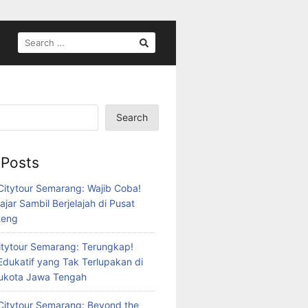
SEARCH
FOR:
Search
 Posts
itytour Semarang: Wajib Coba!
ajar Sambil Berjelajah di Pusat
teng
tytour Semarang: Terungkap!
Edukatif yang Tak Terlupakan di
bukota Jawa Tengah
itytour Semarang: Beyond the