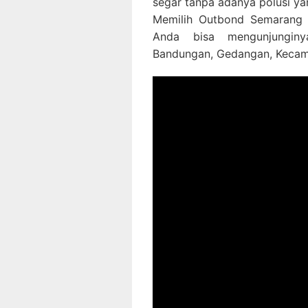
segar tanpa adanya polusi yan
Memilih Outbond Semarang 
Anda bisa mengunjunginya
Bandungan, Gedangan, Kecam