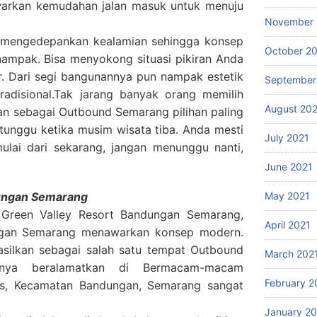
rkan kemudahan jalan masuk untuk menuju
November 
 mengedepankan kealamian sehingga konsep
October 2
ampak. Bisa menyokong situasi pikiran Anda
ar. Dari segi bangunannya pun nampak estetik
September
radisional.Tak jarang banyak orang memilih
August 20
an sebagai Outbound Semarang pilihan paling
tunggu ketika musim wisata tiba. Anda mesti
July 2021
ulai dari sekarang, jangan menunggu nanti,
June 2021
dungan Semarang
May 2021
 Green Valley Resort Bandungan Semarang,
April 2021
ngan Semarang menawarkan konsep modern.
ihasilkan sebagai salah satu tempat Outbound
March 202
aknya beralamatkan di Bermacam-macam
February 2
is, Kecamatan Bandungan, Semarang sangat
January 2