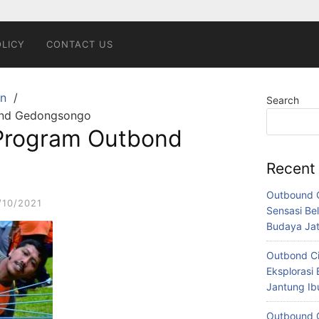
OLICY
CONTACT US
n
Search
ond Gedongsongo
Program Outbond
Recent
Outbound C
/10/2021
Sensasi Bel
Budaya Ja
Outbond Ci
Eksplorasi 
Jantung I
Outbound C