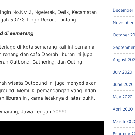
December 
ringin No.KM.2, Ngelerak, Delik, Kecamatan
ngah 50773 Tlogo Resort Tuntang
November
nd di semarang
October 2
terjago di kota semarang kali ini bernama
September
lam renang dan cafe Daerah liburan ini juga
August 20
rah Outbond, Gathering, dan Outing
July 2020
rah wisata Outbound ini juga menyediakan
June 2020
ground. Memiliki pemandangan yang indah
May 2020
h liburan ini, karna letaknya di atas bukit.
April 2020
 Semarang, Jawa Tengah 50661
March 202
February 2