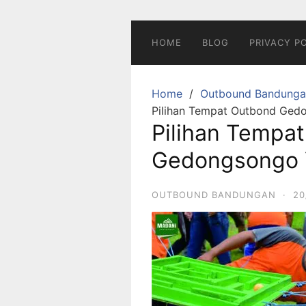
Skip
to
content
HOME
BLOG
PRIVACY P
Home
Outbound Bandunga
Pilihan Tempat Outbond Ged
Pilihan Tempa
Gedongsongo 
OUTBOUND BANDUNGAN
·
20