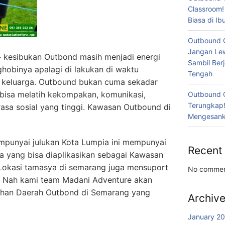
Classroom!
Biasa di I
Outbound 
Jangan Lew
 kesibukan Outbond masih menjadi energi
Sambil Ber
nghobinya apalagi di lakukan di waktu
Tengah
 keluarga. Outbound bukan cuma sekadar
bisa melatih kekompakan, komunikasi,
Outbound 
Terungkap!
asa sosial yang tinggi. Kawasan Outbound di
Mengesanka
punyai julukan Kota Lumpia ini mempunyai
Recent
a yang bisa diaplikasikan sebagai Kawasan
s Lokasi tamasya di semarang juga mensuport
No commen
. Nah kami team Madani Adventure akan
ihan Daerah Outbond di Semarang yang
Archiv
January 2