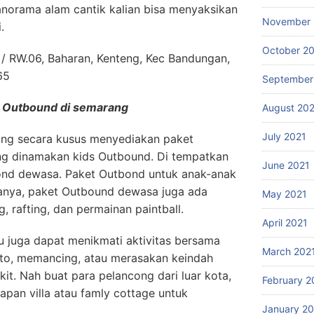
norama alam cantik kalian bisa menyaksikan
November 
.
October 2
/ RW.06, Baharan, Kenteng, Kec Bandungan,
65
September
i Outbound di semarang
August 20
July 2021
ang secara kusus menyediakan paket
g dinamakan kids Outbound. Di tempatkan
June 2021
ond dewasa. Paket Outbond untuk anak-anak
ianya, paket Outbound dewasa juga ada
May 2021
, rafting, dan permainan paintball.
April 2021
 juga dapat menikmati aktivitas bersama
March 202
sto, memancing, atau merasakan keindah
kit. Nah buat para pelancong dari luar kota,
February 2
pan villa atau famly cottage untuk
January 2