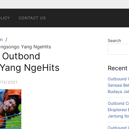
OLICY
CONTACT US
n
Search
ongsongo Yang NgeHits
t Outbond
Yang NgeHits
Recent
Outbound C
/12/2021
Sensasi Bel
Budaya Ja
Outbond Ci
Eksplorasi 
Jantung I
Outbound C