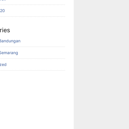
020
ries
Bandungan
Semarang
ized