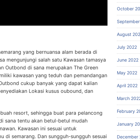
October 2
September
August 20
July 2022
i semarang yang bernuansa alam berada di
isa mengunjungi salah satu Kawasan tamasya
June 2022
kan Outbond di sana merupakan The Green
May 2022
emiliki kawasan yang teduh dan pemandangan
s Outbond cukup banyak yang dapat kalian
April 2022
menyediakan Lokasi kusus oubound, dan
March 202
February 2
ebuah resort, sehingga buat para pelancong
i sana tentu akan betul-betul mudah
January 2
awan. Kawasan ini sesuai untuk
u di semarang. Dan sungguh-sungguh sesuai
December 