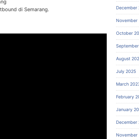
ang
December 
utbound di Semarang.
November
October 2
September
August 20
July 2025
March 202
February 2
January 2
December 
November 