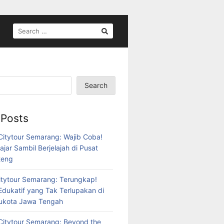
SEARCH
FOR:
Search
 Posts
itytour Semarang: Wajib Coba!
ajar Sambil Berjelajah di Pusat
teng
tytour Semarang: Terungkap!
Edukatif yang Tak Terlupakan di
bukota Jawa Tengah
itytour Semarang: Beyond the