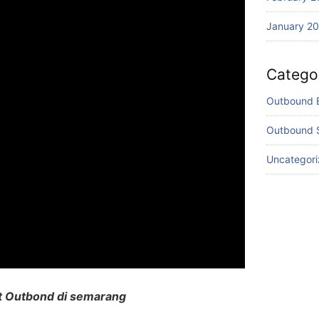
January 2
Catego
Outbound 
Outbound 
Uncategor
 Outbond di semarang