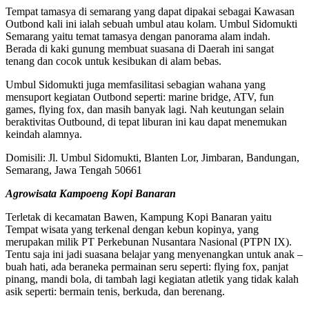
Tempat tamasya di semarang yang dapat dipakai sebagai Kawasan
Outbond kali ini ialah sebuah umbul atau kolam. Umbul Sidomukti
Semarang yaitu temat tamasya dengan panorama alam indah.
Berada di kaki gunung membuat suasana di Daerah ini sangat
tenang dan cocok untuk kesibukan di alam bebas.
Umbul Sidomukti juga memfasilitasi sebagian wahana yang
mensuport kegiatan Outbond seperti: marine bridge, ATV, fun
games, flying fox, dan masih banyak lagi. Nah keutungan selain
beraktivitas Outbound, di tepat liburan ini kau dapat menemukan
keindah alamnya.
Domisili: Jl. Umbul Sidomukti, Blanten Lor, Jimbaran, Bandungan,
Semarang, Jawa Tengah 50661
Agrowisata Kampoeng Kopi Banaran
Terletak di kecamatan Bawen, Kampung Kopi Banaran yaitu
Tempat wisata yang terkenal dengan kebun kopinya, yang
merupakan milik PT Perkebunan Nusantara Nasional (PTPN IX).
Tentu saja ini jadi suasana belajar yang menyenangkan untuk anak –
buah hati, ada beraneka permainan seru seperti: flying fox, panjat
pinang, mandi bola, di tambah lagi kegiatan atletik yang tidak kalah
asik seperti: bermain tenis, berkuda, dan berenang.