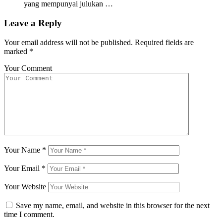
yang mempunyai julukan …
Leave a Reply
Your email address will not be published.
Required fields are
marked
*
Your Comment
Your Name
*
Your Email
*
Your Website
Save my name, email, and website in this browser for the next
time I comment.