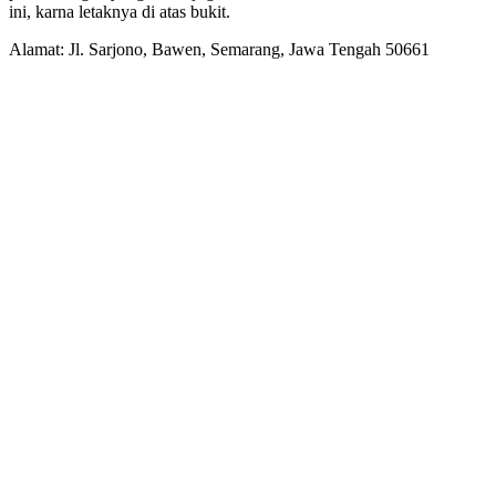
ini, karna letaknya di atas bukit.
Alamat: Jl. Sarjono, Bawen, Semarang, Jawa Tengah 50661