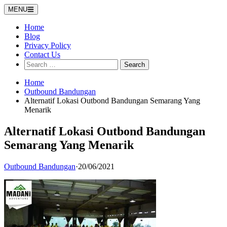
Skip
MENU
to
content
Home
Blog
Privacy Policy
Contact Us
Search
for:
Home
Outbound Bandungan
Alternatif Lokasi Outbond Bandungan Semarang Yang
Menarik
Alternatif Lokasi Outbond Bandungan
Semarang Yang Menarik
Outbound Bandungan
·
20/06/2021