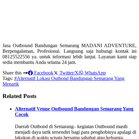
Jasa Outbound Bandungan Semarang MADANI ADVENTURE,
Berpengalaman, Profesional. Langsung saja hubungi kontak ini
08125522556 ya. untuk informasi lebih lanjut. Layanan kami siap
sedia membantu Anda selama 24 jam.
Share this
Facebook
Twitter/X
WhatsApp
Tags:
#Alternatif Lokasi Outbond Bandungan Semarang Yang
Menarik
Related Posts
Alternatif Venue Outbound Bandungan Semarang Yang
Cocok
Daerah Outbond di Semarang– kegiatan Outbound masih
menjadi daya tarik tersendiri bagi para penghobinya apalagi di
lakukan di waktu wisata bersama sahabat atau keluarga.