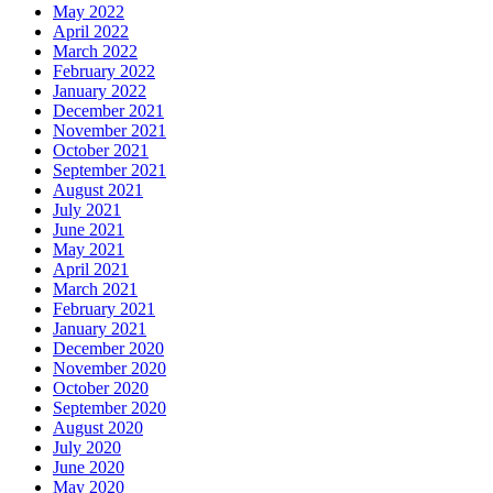
May 2022
April 2022
March 2022
February 2022
January 2022
December 2021
November 2021
October 2021
September 2021
August 2021
July 2021
June 2021
May 2021
April 2021
March 2021
February 2021
January 2021
December 2020
November 2020
October 2020
September 2020
August 2020
July 2020
June 2020
May 2020