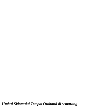
Umbul Sidomukti Tempat Outbond di semarang