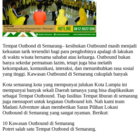
Tempat Outbond di Semarang– kesibukan Outbound masih menjadi
kekuatan tarik tersendiri bagi para penghobinya apalagi di lakukan
di waktu wisata bersama sahabat atau keluarga. Outbound bukan
hanya sekedar permainan lazim, tetapi juga bisa melatih
kekompakan, komunikasi, interaksi, dan menumbuhkan rasa sosial
yang tinggi. Kawasan Outbound di Semarang cukuplah banyak
Kota semarang kota yang mempunyai julukan Kota Lumpia ini
mempunyai banyak sekali Daerah tamasya yang bisa diaplikasikan
sebagai Tempat Outbound. Tiap fasilitas Tempat liburan di semarang
juga mensuport untuk kegiatan Outbound loh. Nah kami team
Madani Adventure akan memberikan Saran Pilihan Lokasi
Outbound di Semarang yang sangat nyaman. Berikut:
10 Kawasan Outbound di Semarang
Potret salah satu Tempat Outbond di Semarang.