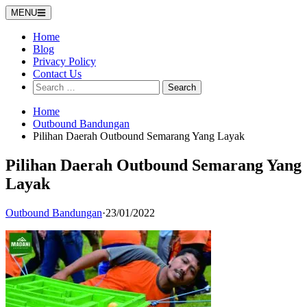
Skip
MENU
to
content
Home
Blog
Privacy Policy
Contact Us
Search
for:
Home
Outbound Bandungan
Pilihan Daerah Outbound Semarang Yang Layak
Pilihan Daerah Outbound Semarang Yang
Layak
Outbound Bandungan
·
23/01/2022