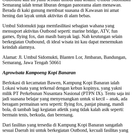
Semarang ialah temat liburan dengan panorama alam menawan.
Berada di kaki gunung membuat suasana di Kawasan ini amat
hening dan layak untuk aktivitas di alam bebas.
Umbul Sidomukti juga memfasilitasi sebagian wahana yang
mensuport aktivitas Outbond seperti: marine bridge, ATV, fun
games, flying fox, dan masih banyak lagi. Nah keutungan selain
berkegiatan Outbound, di ideal wisata ini kau dapat menemukan
keindah alamnya.
Alamat: Jl. Umbul Sidomukti, Blanten Lor, Jimbaran, Bandungan,
Semarang, Jawa Tengah 50661
Agrowisata Kampoeng Kopi Banaran
Berlokasi di kecamatan Bawen, Kampung Kopi Banaran ialah
Lokasi wisata yang terkenal dengan kebun kopinya, yang yakni
milik PT Perkebunan Nusantara Nasional (PTPN IX). Tentu saja ini
jadi suasana belajar yang menyenangkan untuk si kecil – anak, ada
beragam permainan seru seperti: flying fox, panjat pinang, mandi
bola, di tambah lagi kegiatan atletik yang tidak kalah asik seperti:
bermain tenis, berkuda, dan berenang.
Dari fasilitas yang tersedia di Kampung Kopi Banaran sangatlah
sesuai Daerah ini untuk berkegiatan Outbond, kecuali fasilitas yang