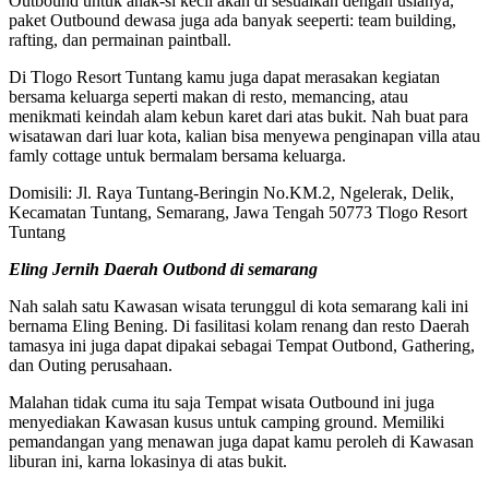
Outbound untuk anak-si kecil akan di sesuaikan dengan usianya,
paket Outbound dewasa juga ada banyak seeperti: team building,
rafting, dan permainan paintball.
Di Tlogo Resort Tuntang kamu juga dapat merasakan kegiatan
bersama keluarga seperti makan di resto, memancing, atau
menikmati keindah alam kebun karet dari atas bukit. Nah buat para
wisatawan dari luar kota, kalian bisa menyewa penginapan villa atau
famly cottage untuk bermalam bersama keluarga.
Domisili: Jl. Raya Tuntang-Beringin No.KM.2, Ngelerak, Delik,
Kecamatan Tuntang, Semarang, Jawa Tengah 50773 Tlogo Resort
Tuntang
Eling Jernih Daerah Outbond di semarang
Nah salah satu Kawasan wisata terunggul di kota semarang kali ini
bernama Eling Bening. Di fasilitasi kolam renang dan resto Daerah
tamasya ini juga dapat dipakai sebagai Tempat Outbond, Gathering,
dan Outing perusahaan.
Malahan tidak cuma itu saja Tempat wisata Outbound ini juga
menyediakan Kawasan kusus untuk camping ground. Memiliki
pemandangan yang menawan juga dapat kamu peroleh di Kawasan
liburan ini, karna lokasinya di atas bukit.