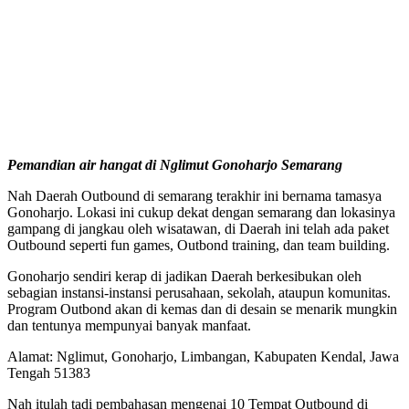
Pemandian air hangat di Nglimut Gonoharjo Semarang
Nah Daerah Outbound di semarang terakhir ini bernama tamasya
Gonoharjo. Lokasi ini cukup dekat dengan semarang dan lokasinya
gampang di jangkau oleh wisatawan, di Daerah ini telah ada paket
Outbound seperti fun games, Outbond training, dan team building.
Gonoharjo sendiri kerap di jadikan Daerah berkesibukan oleh
sebagian instansi-instansi perusahaan, sekolah, ataupun komunitas.
Program Outbond akan di kemas dan di desain se menarik mungkin
dan tentunya mempunyai banyak manfaat.
Alamat: Nglimut, Gonoharjo, Limbangan, Kabupaten Kendal, Jawa
Tengah 51383
Nah itulah tadi pembahasan mengenai 10 Tempat Outbound di