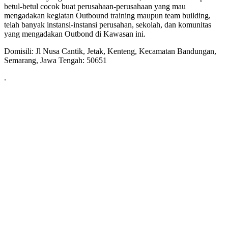
betul-betul cocok buat perusahaan-perusahaan yang mau
mengadakan kegiatan Outbound training maupun team building,
telah banyak instansi-instansi perusahan, sekolah, dan komunitas
yang mengadakan Outbond di Kawasan ini.
Domisili: Jl Nusa Cantik, Jetak, Kenteng, Kecamatan Bandungan,
Semarang, Jawa Tengah: 50651
.