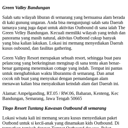
Green Valley Bandungan
Salah satu wilayah liburan di semarang yang bernuansa alam berada
di kaki gunung ungaran. Anda bisa mengunjungi salah satu Daerah
tamasya yang juga dapat untuk aktivitas Outbound di sana ialah The
Green Velley Bandungan. Kecuali memiliki wilayah yang teduh dan
panorama yang masih natural, aktivitas Outbond cukup banyak
yang bisa kalian lakukan. Lokasi ini memang menyediakan Daerah
kusus oubound, dan fasilitas gathering.
Green Valley Resort merupakan sebuah resort, sehingga buat para
pelancong yang berkeinginan menginap di sana tentu akan benar-
benar gampang menemukan cottage yang indah. Tempat ini pantas
untuk menghabiskan waktu liburanmu di semarang. Dan amat
cocok nih buat yang menyukai dengan pemandangan alam
menawan kalian bisa menyaksikan keindah alam dari Daerah ini.
Alamat: Ampelganding, RT.05 / RW.06, Baharan, Kenteng, Kec
Bandungan, Semarang, Jawa Tengah 50665
Tlogo Resort Tuntang Kawasan Outbound di semarang
Lokasi wisata kali ini memang secara kusus menyediakan paket
Outbond untuk si kecil-anak yang dinamakan kids Outbound. Di