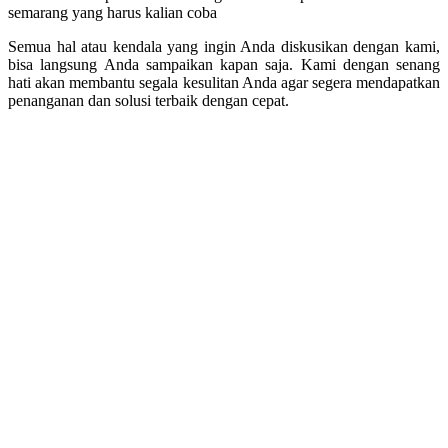
semarang yang harus kalian coba
Semua hal atau kendala yang ingin Anda diskusikan dengan kami,
bisa langsung Anda sampaikan kapan saja. Kami dengan senang
hati akan membantu segala kesulitan Anda agar segera mendapatkan
penanganan dan solusi terbaik dengan cepat.