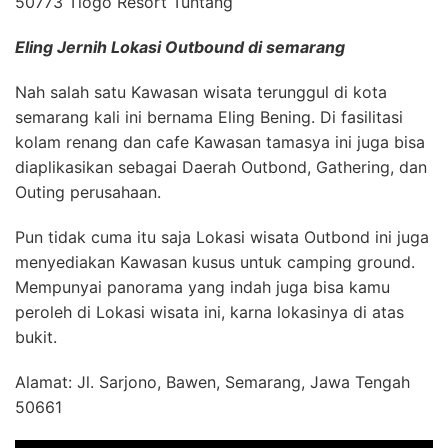
50773 Tlogo Resort Tuntang
Eling Jernih Lokasi Outbound di semarang
Nah salah satu Kawasan wisata terunggul di kota
semarang kali ini bernama Eling Bening. Di fasilitasi
kolam renang dan cafe Kawasan tamasya ini juga bisa
diaplikasikan sebagai Daerah Outbond, Gathering, dan
Outing perusahaan.
Pun tidak cuma itu saja Lokasi wisata Outbond ini juga
menyediakan Kawasan kusus untuk camping ground.
Mempunyai panorama yang indah juga bisa kamu
peroleh di Lokasi wisata ini, karna lokasinya di atas
bukit.
Alamat: Jl. Sarjono, Bawen, Semarang, Jawa Tengah
50661