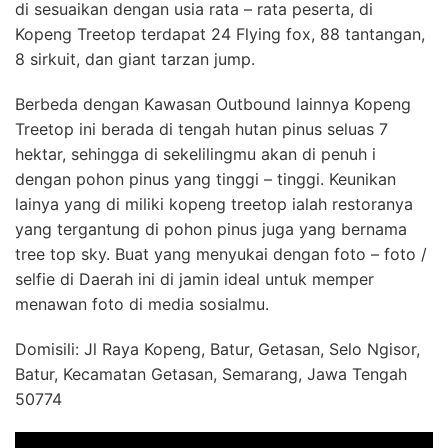
di sesuaikan dengan usia rata – rata peserta, di
Kopeng Treetop terdapat 24 Flying fox, 88 tantangan,
8 sirkuit, dan giant tarzan jump.
Berbeda dengan Kawasan Outbound lainnya Kopeng
Treetop ini berada di tengah hutan pinus seluas 7
hektar, sehingga di sekelilingmu akan di penuh i
dengan pohon pinus yang tinggi – tinggi. Keunikan
lainya yang di miliki kopeng treetop ialah restoranya
yang tergantung di pohon pinus juga yang bernama
tree top sky. Buat yang menyukai dengan foto – foto /
selfie di Daerah ini di jamin ideal untuk memper
menawan foto di media sosialmu.
Domisili: Jl Raya Kopeng, Batur, Getasan, Selo Ngisor,
Batur, Kecamatan Getasan, Semarang, Jawa Tengah
50774