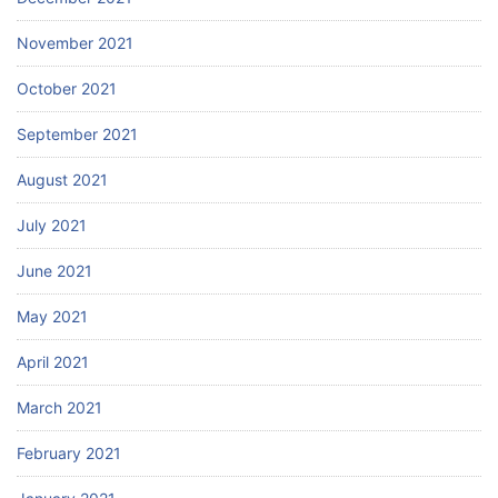
November 2021
October 2021
September 2021
August 2021
July 2021
June 2021
May 2021
April 2021
March 2021
February 2021