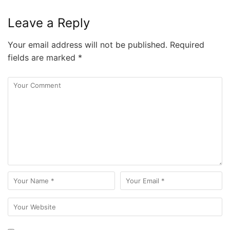
Leave a Reply
Your email address will not be published.
Required
fields are marked
*