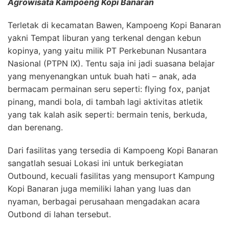
Agrowisata Kampoeng Kopi Banaran
Terletak di kecamatan Bawen, Kampoeng Kopi Banaran
yakni Tempat liburan yang terkenal dengan kebun
kopinya, yang yaitu milik PT Perkebunan Nusantara
Nasional (PTPN IX). Tentu saja ini jadi suasana belajar
yang menyenangkan untuk buah hati – anak, ada
bermacam permainan seru seperti: flying fox, panjat
pinang, mandi bola, di tambah lagi aktivitas atletik
yang tak kalah asik seperti: bermain tenis, berkuda,
dan berenang.
Dari fasilitas yang tersedia di Kampoeng Kopi Banaran
sangatlah sesuai Lokasi ini untuk berkegiatan
Outbound, kecuali fasilitas yang mensuport Kampung
Kopi Banaran juga memiliki lahan yang luas dan
nyaman, berbagai perusahaan mengadakan acara
Outbond di lahan tersebut.