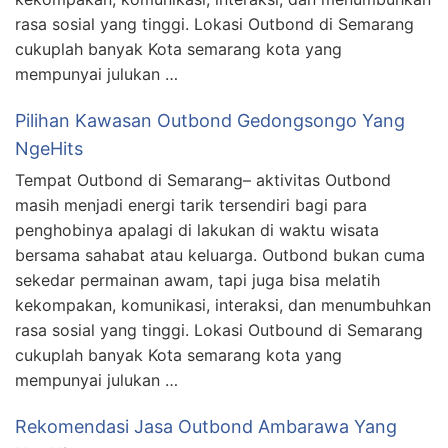
rasa sosial yang tinggi. Lokasi Outbond di Semarang
cukuplah banyak Kota semarang kota yang
mempunyai julukan …
Pilihan Kawasan Outbond Gedongsongo Yang
NgeHits
Tempat Outbond di Semarang– aktivitas Outbond
masih menjadi energi tarik tersendiri bagi para
penghobinya apalagi di lakukan di waktu wisata
bersama sahabat atau keluarga. Outbond bukan cuma
sekedar permainan awam, tapi juga bisa melatih
kekompakan, komunikasi, interaksi, dan menumbuhkan
rasa sosial yang tinggi. Lokasi Outbound di Semarang
cukuplah banyak Kota semarang kota yang
mempunyai julukan …
Rekomendasi Jasa Outbond Ambarawa Yang