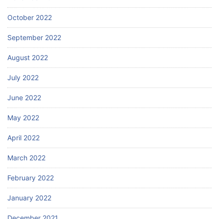
October 2022
September 2022
August 2022
July 2022
June 2022
May 2022
April 2022
March 2022
February 2022
January 2022
December 2021