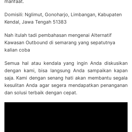
manfaat.
Domisili: Nglimut, Gonoharjo, Limbangan, Kabupaten
Kendal, Jawa Tengah 51383
Nah itulah tadi pembahasan mengenai Alternatif
Kawasan Outbound di semarang yang sepatutnya
kalian coba
Semua hal atau kendala yang ingin Anda diskusikan
dengan kami, bisa langsung Anda sampaikan kapan
saja. Kami dengan senang hati akan membantu segala
kesulitan Anda agar segera mendapatkan penanganan
dan solusi terbaik dengan cepat.