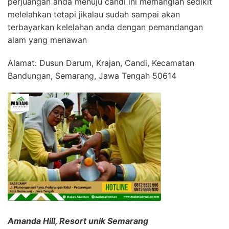
perjuangan anda menuju candi ini memanglah sedikit
melelahkan tetapi jikalau sudah sampai akan
terbayarkan kelelahan anda dengan pemandangan
alam yang menawan
Alamat: Dusun Darum, Krajan, Candi, Kecamatan
Bandungan, Semarang, Jawa Tengah 50614
Amanda Hill, Resort unik Semarang