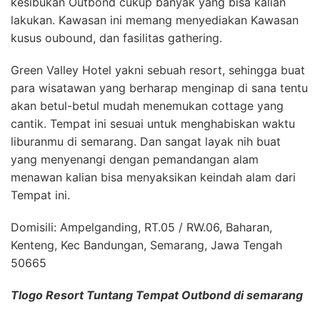
kesibukan Outbond cukup banyak yang bisa kalian
lakukan. Kawasan ini memang menyediakan Kawasan
kusus oubound, dan fasilitas gathering.
Green Valley Hotel yakni sebuah resort, sehingga buat
para wisatawan yang berharap menginap di sana tentu
akan betul-betul mudah menemukan cottage yang
cantik. Tempat ini sesuai untuk menghabiskan waktu
liburanmu di semarang. Dan sangat layak nih buat
yang menyenangi dengan pemandangan alam
menawan kalian bisa menyaksikan keindah alam dari
Tempat ini.
Domisili: Ampelganding, RT.05 / RW.06, Baharan,
Kenteng, Kec Bandungan, Semarang, Jawa Tengah
50665
Tlogo Resort Tuntang Tempat Outbond di semarang