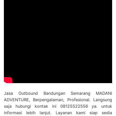
Jasa Outbound Bandungan Semarang MADANI
ADVENTURE, Berpengalaman, Profesional. Langsung
saja hubungi kontak ini 08125522556 ya. untuk
informasi lebih lanjut. Layanan kami siap sedia